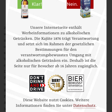
Klar!
Nein.
Friedrichstadt geboren war, wurde
schnell klar, dass die kleine Bier- und
Weinbar
Kajüte 1876
das nicht alleine
wuppen kann. Deshalb haben wir im Jahr
Unsere Internetseite enthält
2017 KajütenBräu gegründet. Im Auftrag von KajütenBräu
Werbeinformationen zu alkoholischen
wurde unser Bier in Hamburg gebraut, und KajütenBräu,
Getränken. Die Kajüte 1876 trägt Verantwortung
mit Sitz an der Holmertorstraße in der Holländerstadt,
und setzt sich im Rahmen der gesetzlichen
organisierte auch Vertrieb, Marketing und Lagerhaltung
Bestimmungen für den
sowie das B2B-Geschäft.
verantwortungsbewussten Umgang mit
Von Mai 2019 bis Anfang 2024 gab es unser
„1621-Donker“
,
alkoholischen Getränken ein. Deshalb ist die
ein dunkles 1621 im Stile eines klassischen Müchner
Seite nur für Besucher ab 16 Jahren zugänglich.
Dunkels. Trotz des großen Erfolges haben wir die
Produktion von „Donker“ eingestellt. Wir sind zu klein,
und die Saison ist zu kurz, und den Rest steuert(e) die
Rezession dazu… Zum 400jährigen Jubiläum von
Friedrichstadt 2021 haben wir eine 1621-Festbuddel in der
Diese Website nutzt Cookies. Weitere
Auflage von zwei Mal je 1621 Flaschen herausgebracht. Das
Informationen finden Sie unter
Datenschutz
.
Jubiläumsbier war ein tolles Märzen und folgerichtig sehr