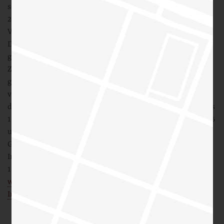
schnell ausgetrunken.
2020 kam „Corona“. Darunter hatten Gastrobetriebe,
Veranstalter und auch Mini-Brauereien extrem zu leiden.
Der Lockdown und seine Folgen haben uns dazu
gezwungen, die KajütenBräu UG zu schließen. Aber die
Zukunft des 1621 Bieres für Friedrichstadt wurde
gesichert. Seit 2020 ist nun wieder die Kajüte 1876 alleine
verantwortlich für das Kuckucksbrauen und den Vertrieb
des 1621-Bieres für Friedrichstadt. Mittlerweile gibt es das
1621-Bier bei uns an der Gracht exklusiv. In der Kajüte 1876
und fast rund um die Uhr im Bierautomaten im Kajüte-
Grachtengarten.
Immer aktuelle Infos zu Allem was in und um die Kajüte
1876 und unser 1621-Bier herum passiert findet ihr auf
www.kajuete1876.de
unserer
Facebook-Seite
und bei
Instagram!