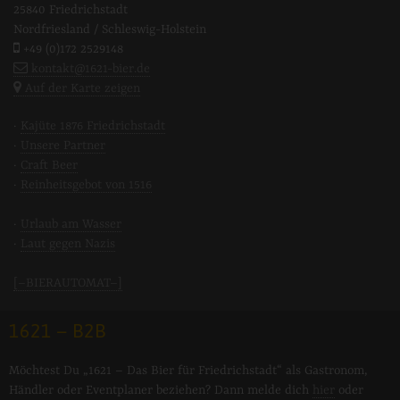
25840 Friedrichstadt
Nordfriesland / Schleswig-Holstein
+49 (0)172 2529148
kontakt@1621-bier.de
Auf der Karte zeigen
·
Kajüte 1876 Friedrichstadt
·
Unsere Partner
·
Craft Beer
·
Reinheitsgebot von 1516
·
Urlaub am Wasser
·
Laut gegen Nazis
[–BIERAUTOMAT–]
1621 – B2B
Möchtest Du „1621 – Das Bier für Friedrichstadt“ als Gastronom,
Händler oder Eventplaner beziehen? Dann melde dich
hier
oder