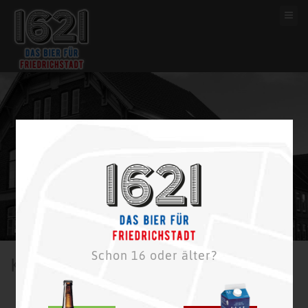
Schon 16 oder älter?
KajütenBräu
Als die Idee zum 1621 Bier für